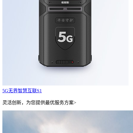
5G无界智慧互联S1
灵活创新，为您提供最优服务方案>