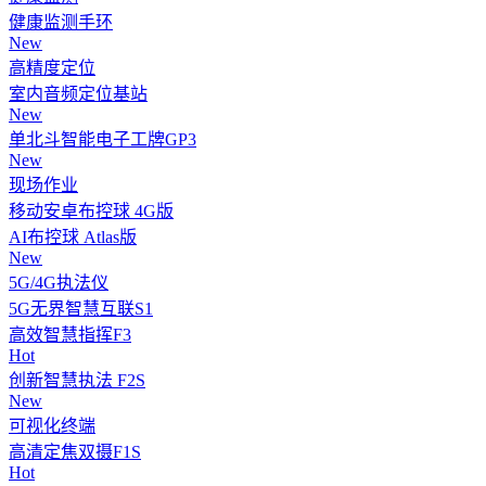
健康监测手环
New
高精度定位
室内音频定位基站
New
单北斗智能电子工牌GP3
New
现场作业
移动安卓布控球 4G版
AI布控球 Atlas版
New
5G/4G执法仪
5G无界智慧互联S1
高效智慧指挥F3
Hot
创新智慧执法 F2S
New
可视化终端
高清定焦双摄F1S
Hot