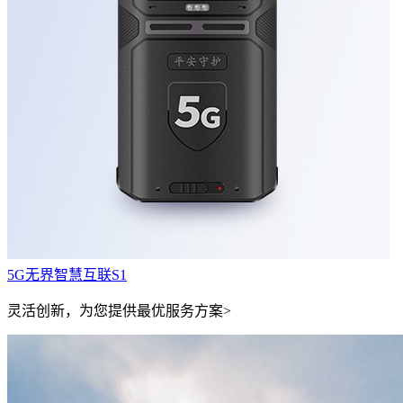
5G无界智慧互联S1
灵活创新，为您提供最优服务方案>