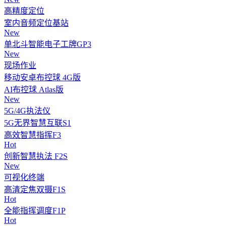
高精度定位
室内音频定位基站
New
单北斗智能电子工牌GP3
New
现场作业
移动安卓布控球 4G版
AI布控球 Atlas版
New
5G/4G执法仪
5G无界智慧互联S1
高效智慧指挥F3
Hot
创新智慧执法 F2S
New
可视化终端
高清定焦双摄F1S
Hot
全能指挥调度F1P
Hot