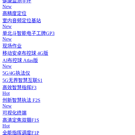
健康监测手环
New
高精度定位
室内音频定位基站
New
单北斗智能电子工牌GP3
New
现场作业
移动安卓布控球 4G版
AI布控球 Atlas版
New
5G/4G执法仪
5G无界智慧互联S1
高效智慧指挥F3
Hot
创新智慧执法 F2S
New
可视化终端
高清定焦双摄F1S
Hot
全能指挥调度F1P