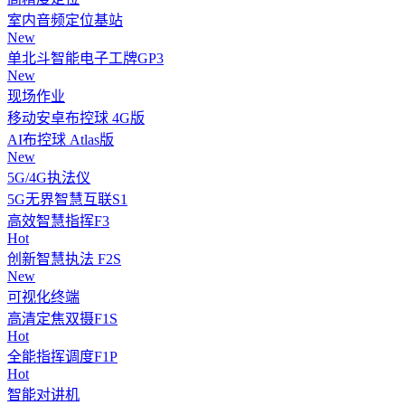
室内音频定位基站
New
单北斗智能电子工牌GP3
New
现场作业
移动安卓布控球 4G版
AI布控球 Atlas版
New
5G/4G执法仪
5G无界智慧互联S1
高效智慧指挥F3
Hot
创新智慧执法 F2S
New
可视化终端
高清定焦双摄F1S
Hot
全能指挥调度F1P
Hot
智能对讲机