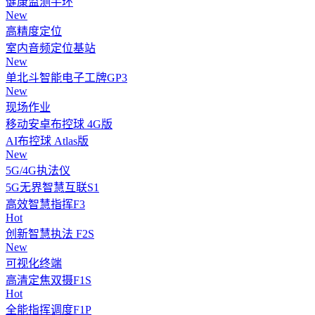
健康监测手环
New
高精度定位
室内音频定位基站
New
单北斗智能电子工牌GP3
New
现场作业
移动安卓布控球 4G版
AI布控球 Atlas版
New
5G/4G执法仪
5G无界智慧互联S1
高效智慧指挥F3
Hot
创新智慧执法 F2S
New
可视化终端
高清定焦双摄F1S
Hot
全能指挥调度F1P