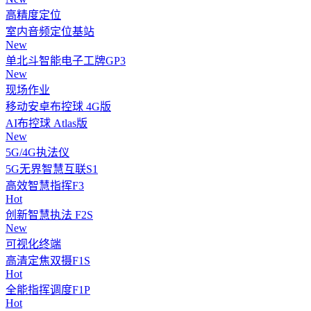
高精度定位
室内音频定位基站
New
单北斗智能电子工牌GP3
New
现场作业
移动安卓布控球 4G版
AI布控球 Atlas版
New
5G/4G执法仪
5G无界智慧互联S1
高效智慧指挥F3
Hot
创新智慧执法 F2S
New
可视化终端
高清定焦双摄F1S
Hot
全能指挥调度F1P
Hot