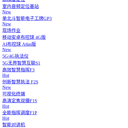
室内音频定位基站
New
单北斗智能电子工牌GP3
New
现场作业
移动安卓布控球 4G版
AI布控球 Atlas版
New
5G/4G执法仪
5G无界智慧互联S1
高效智慧指挥F3
Hot
创新智慧执法 F2S
New
可视化终端
高清定焦双摄F1S
Hot
全能指挥调度F1P
Hot
智能对讲机