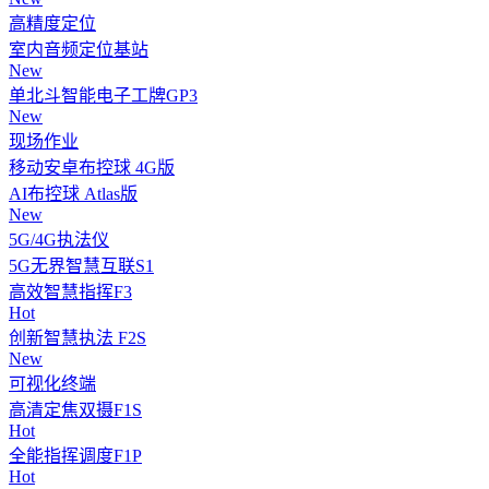
高精度定位
室内音频定位基站
New
单北斗智能电子工牌GP3
New
现场作业
移动安卓布控球 4G版
AI布控球 Atlas版
New
5G/4G执法仪
5G无界智慧互联S1
高效智慧指挥F3
Hot
创新智慧执法 F2S
New
可视化终端
高清定焦双摄F1S
Hot
全能指挥调度F1P
Hot