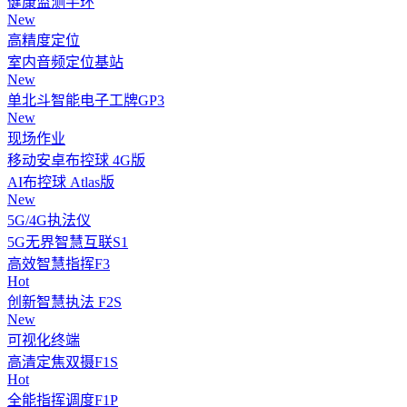
健康监测手环
New
高精度定位
室内音频定位基站
New
单北斗智能电子工牌GP3
New
现场作业
移动安卓布控球 4G版
AI布控球 Atlas版
New
5G/4G执法仪
5G无界智慧互联S1
高效智慧指挥F3
Hot
创新智慧执法 F2S
New
可视化终端
高清定焦双摄F1S
Hot
全能指挥调度F1P