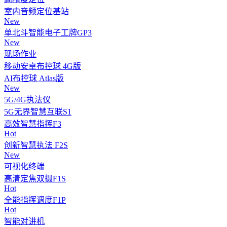
室内音频定位基站
New
单北斗智能电子工牌GP3
New
现场作业
移动安卓布控球 4G版
AI布控球 Atlas版
New
5G/4G执法仪
5G无界智慧互联S1
高效智慧指挥F3
Hot
创新智慧执法 F2S
New
可视化终端
高清定焦双摄F1S
Hot
全能指挥调度F1P
Hot
智能对讲机